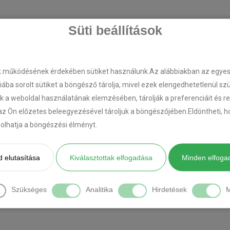
Süti beállítások
k működésének érdekében sütiket használunk.Az alábbiakban az egyes k
riába sorolt sütiket a böngésző tárolja, mivel ezek elengedhetetlenül s
k a weboldal használatának elemzésében, tárolják a preferenciáit és r
az Ön előzetes beleegyezésével tároljuk a böngészőjében.Eldöntheti, ho
ásolhatja a böngészési élményt.
 elutasítása
Kiválasztottak elfogadása
Minden elfoga
Szükséges
Analitika
Hirdetések
M