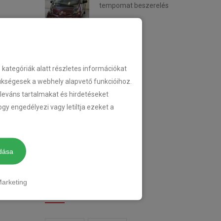
tempomat beszerelés
2018-02-14
KATEGÓRIA
ategóriák alatt részletes információkat
zükségesek a webhely alapvető funkcióihoz.
eleváns tartalmakat és hirdetéseket
TEMPOMAT
gy engedélyezi vagy letiltja ezeket a
TEMPOMAT BESZERELÉS
UTÓLAGOS TEMPOMAT
dása
arketing
CIMKÉK