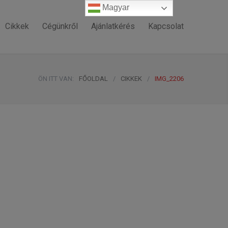
Magyar
Magyar
Cikkek
Cégünkről
Ajánlatkérés
Kapcsolat
ÖN ITT VAN:
FŐOLDAL
/
CIKKEK
/
IMG_2206