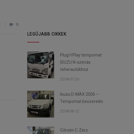
3
0
LEGÚJABB CIKKEK
Plug’n’Play tempomat
ISUZU N-szériás
teherautókhoz
2018-07-26
Isuzu D-MAX 2006 –
Tempomat beszerelés
2018-06-12
Citroën C-Zero