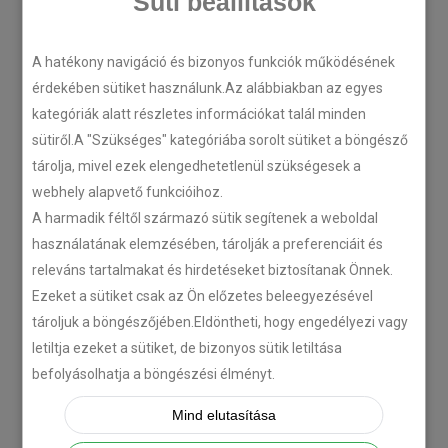
Süti beállítások
A hatékony navigáció és bizonyos funkciók működésének
LEGÚJABB CIKKEK
érdekében sütiket használunk.Az alábbiakban az egyes
kategóriák alatt részletes információkat talál minden
Plug’n’Play tempomat ISUZU
sütiről.A "Szükséges" kategóriába sorolt sütiket a böngésző
N-szériás teherautókhoz
tárolja, mivel ezek elengedhetetlenül szükségesek a
webhely alapvető funkcióihoz.
2018-07-26
A harmadik féltől származó sütik segítenek a weboldal
használatának elemzésében, tárolják a preferenciáit és
Isuzu D-MAX 2006 –
releváns tartalmakat és hirdetéseket biztosítanak Önnek.
Tempomat beszerelés
Ezeket a sütiket csak az Ön előzetes beleegyezésével
2018-06-12
tároljuk a böngészőjében.Eldöntheti, hogy engedélyezi vagy
letiltja ezeket a sütiket, de bizonyos sütik letiltása
befolyásolhatja a böngészési élményt.
Citroën C-Zero tempomat
beszerelés
Mind elutasítása
2018-02-14