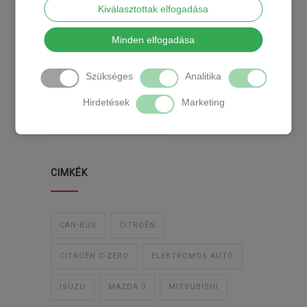
Kiválasztottak elfogadása
KATEGÓRIA
Minden elfogadása
Szükséges
Analitika
TEMPOMAT
TEMPOMAT BESZERELÉS
Hirdetések
Marketing
UTÓLAGOS TEMPOMAT
CIMKÉK
CAN-BUS
CITROËN
CITROËN C-ZERO
ELEKTROMOS AUTÓ
ISUZU
MAZDA 3
MITSUBISHI