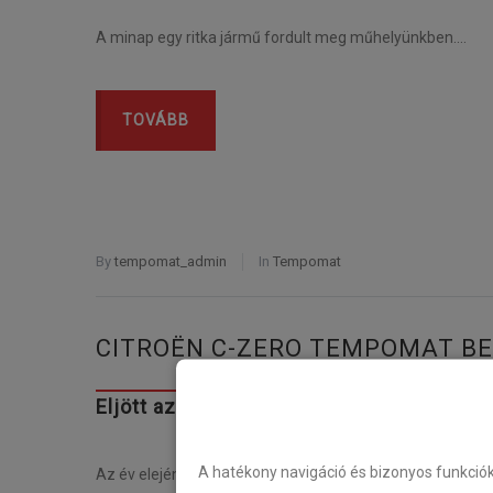
A minap egy ritka jármű fordult meg műhelyünkben….
TOVÁBB
By
tempomat_admin
In
Tempomat
CITROËN C-ZERO TEMPOMAT B
Eljött az elektromos autók ideje! Citro
A hatékony navigáció és bizonyos funkció
Az év elején kaptunk…