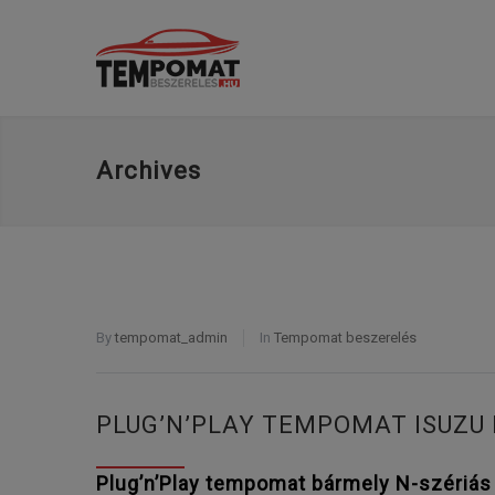
Archives
By
tempomat_admin
In
Tempomat beszerelés
PLUG’N’PLAY TEMPOMAT ISUZU
Plug’n’Play tempomat bármely N-szériá