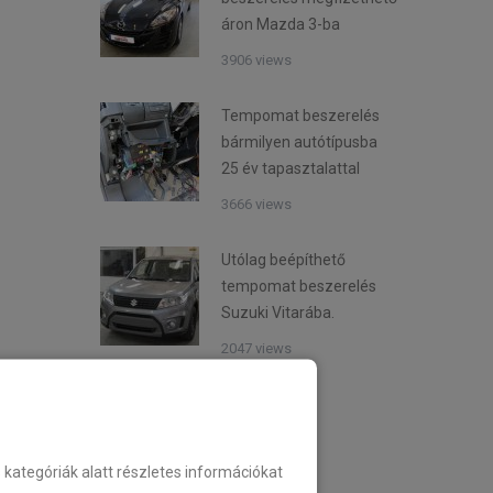
áron Mazda 3-ba
3906 views
Tempomat beszerelés
bármilyen autótípusba
25 év tapasztalattal
3666 views
Utólag beépíthető
tempomat beszerelés
Suzuki Vitarába.
2047 views
Kategóriák
ategóriák alatt részletes információkat