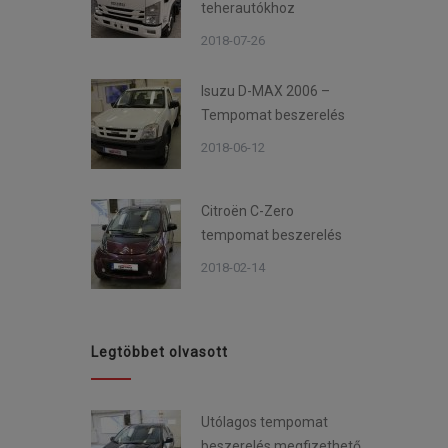
teherautókhoz
2018-07-26
Isuzu D-MAX 2006 –
Tempomat beszerelés
2018-06-12
Citroën C-Zero
tempomat beszerelés
2018-02-14
Legtöbbet olvasott
Utólagos tempomat
beszerelés megfizethető