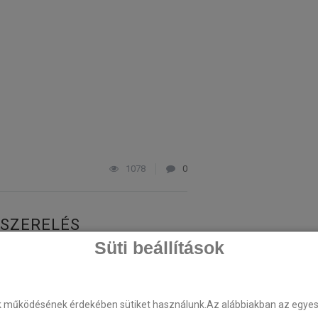
1078
0
ESZERELÉS
Süti beállítások
ën C-Zero tempomat beszerelés
k működésének érdekében sütiket használunk.Az alábbiakban az egyes k