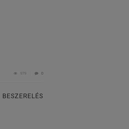
979
0
T BESZERELÉS
!