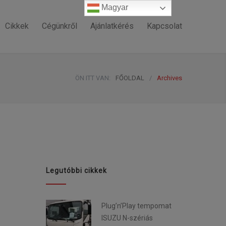
Magyar
Magyar
Cikkek
Cégünkről
Ajánlatkérés
Kapcsolat
ÖN ITT VAN:
FŐOLDAL
/
Archives
Legutóbbi cikkek
Plug’n’Play tempomat
ISUZU N-szériás