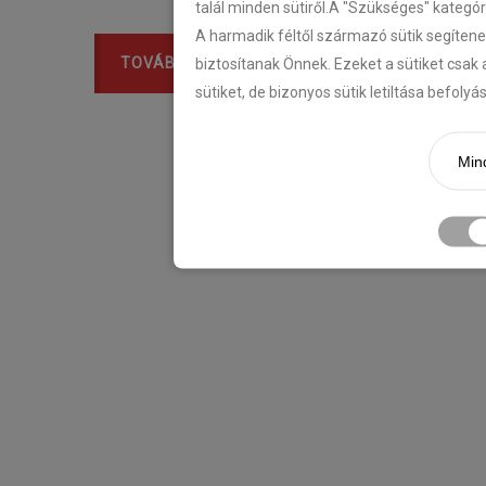
talál minden sütiről.A "Szükséges" kategó
A harmadik féltől származó sütik segítene
TOVÁBB
biztosítanak Önnek. Ezeket a sütiket csak 
sütiket, de bizonyos sütik letiltása befoly
Mind