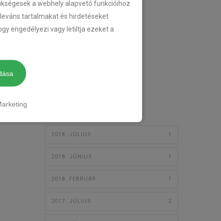
zükségesek a webhely alapvető funkcióihoz.
TEMPOMAT
eleváns tartalmakat és hirdetéseket
gy engedélyezi vagy letiltja ezeket a
TEMPOMAT BESZERELÉS
UTÓLAGOS TEMPOMAT
dása
3
Archívum
arketing
2018. JÚLIUS
1
2018. JÚNIUS
1
2018. FEBRUÁR
1
2017. JÚLIUS
2