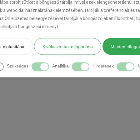
riába sorolt sütiket a böngésző tárolja, mivel ezek elengedhetetlenül s
k a weboldal használatának elemzésében, tárolják a preferenciáit és r
az Ön előzetes beleegyezésével tároljuk a böngészőjében.Eldöntheti, ho
ásolhatja a böngészési élményt.
 elutasítása
Kiválasztottak elfogadása
Minden elfoga
1
2
Szükséges
Analitika
Hirdetések
M