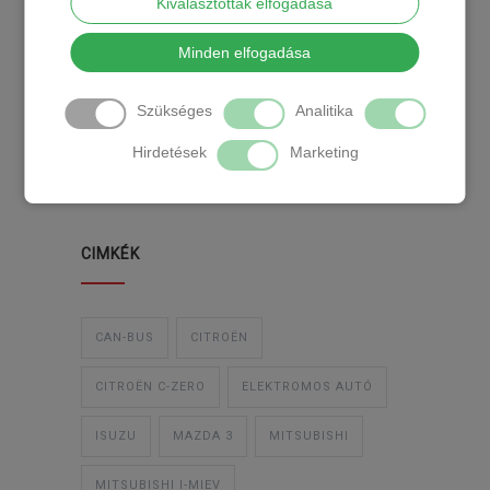
Kiválasztottak elfogadása
KATEGÓRIA
Minden elfogadása
Szükséges
Analitika
TEMPOMAT
TEMPOMAT BESZERELÉS
Hirdetések
Marketing
UTÓLAGOS TEMPOMAT
CIMKÉK
CAN-BUS
CITROËN
CITROËN C-ZERO
ELEKTROMOS AUTÓ
ISUZU
MAZDA 3
MITSUBISHI
MITSUBISHI I-MIEV