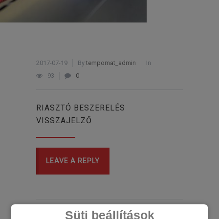
2017-07-19
By
tempomat_admin
In
93
0
RIASZTÓ BESZERELÉS
VISSZAJELZŐ
LEAVE A REPLY
Süti beállítások