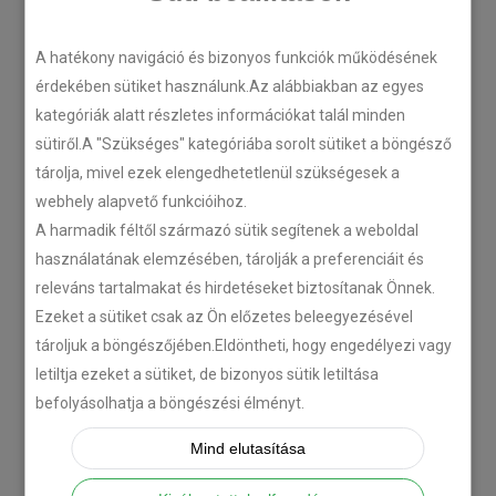
LEGÚJABB CIKKEK
A hatékony navigáció és bizonyos funkciók működésének
érdekében sütiket használunk.Az alábbiakban az egyes
kategóriák alatt részletes információkat talál minden
Plug’n’Play tempomat ISUZU
sütiről.A "Szükséges" kategóriába sorolt sütiket a böngésző
N-szériás teherautókhoz
tárolja, mivel ezek elengedhetetlenül szükségesek a
2018-07-26
webhely alapvető funkcióihoz.
A harmadik féltől származó sütik segítenek a weboldal
használatának elemzésében, tárolják a preferenciáit és
Isuzu D-MAX 2006 –
releváns tartalmakat és hirdetéseket biztosítanak Önnek.
Tempomat beszerelés
Ezeket a sütiket csak az Ön előzetes beleegyezésével
2018-06-12
tároljuk a böngészőjében.Eldöntheti, hogy engedélyezi vagy
letiltja ezeket a sütiket, de bizonyos sütik letiltása
Citroën C-Zero tempomat
befolyásolhatja a böngészési élményt.
beszerelés
Mind elutasítása
2018-02-14