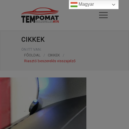
Magyar
CIKKEK
ÖN ITT VAN:
FŐOLDAL
/
CIKKEK
/
Riasztó beszerelés visszajelző