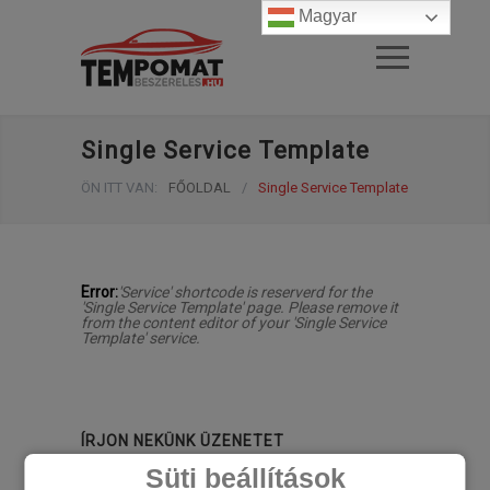
Magyar
Single Service Template
ÖN ITT VAN:
FŐOLDAL
/
Single Service Template
Error:
'Service' shortcode is reserverd for the
'Single Service Template' page. Please remove it
from the content editor of your 'Single Service
Template' service.
ÍRJON NEKÜNK ÜZENETET
Süti beállítások