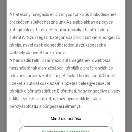
Tempomat beszereléssel 
A hatékony navigáció és bizonyos funkciók működésének
kapcsolatos 
érdekében sütiket használunk.Az alábbiakban az egyes
ajánlatkéréseket a 
másik 
kategóriák alatt részletes információkat talál minden
űrlapon
 keresztül tudunk 
sütiről.A "Szükséges" kategóriába sorolt sütiket a böngésző
feldolgozni.
tárolja, mivel ezek elengedhetetlenül szükségesek a
webhely alapvető funkcióihoz.
A harmadik féltől származó sütik segítenek a weboldal
NÉV
Adja meg teljes nevét
használatának elemzésében, tárolják a preferenciáit és
no-icon
releváns tartalmakat és hirdetéseket biztosítanak Önnek.
Ezeket a sütiket csak az Ön előzetes beleegyezésével
tároljuk a böngészőjében.Eldöntheti, hogy engedélyezi vagy
TELEFONSZÁM
Adja meg telefonszámát
letiltja ezeket a sütiket, de bizonyos sütik letiltása
no-icon
befolyásolhatja a böngészési élményt.
Mind elutasítása
EMAIL
Adja meg email címét