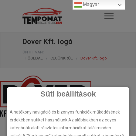
Magyar
Dover Kft. logó
ÖN ITT VAN:
FŐOLDAL
/
CÉGÜNKRŐL
/
Dover Kft. logó
Süti beállítások
A hatékony navigáció és bizonyos funkciók működésének
érdekében sütiket használunk.Az alábbiakban az egyes
LEAVE A COMMENT
kategóriák alatt részletes információkat talál minden
sütiről.A "Szükséges" kategóriába sorolt sütiket a böngésző