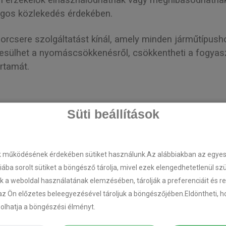
ári érzékelők elhasználódhatnak vagy meghibásodhatna
ágos közlekedés érdekében.
csere szolgáltatást kínál, amely minden járműtípush
rtesülhet a nyomáscsökkenésről, csökkentheti a fogyas
rtamát.
Süti beállítások
k működésének érdekében sütiket használunk.Az alábbiakban az egyes k
riába sorolt sütiket a böngésző tárolja, mivel ezek elengedhetetlenül s
k a weboldal használatának elemzésében, tárolják a preferenciáit és r
az Ön előzetes beleegyezésével tároljuk a böngészőjében.Eldöntheti, ho
em valós idejű, megbízható és biztonságot növelő
ásolhatja a böngészési élményt.
ben.