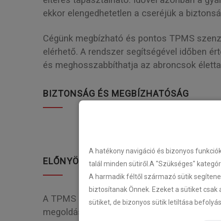
eltérés tapasztalható. Idővel azonban a gy
ekkor elengedhetetlen a cseréjük a biztons
Cégünk megbízható és pontos TPMS szenzor
elérhető. A rendszer segítségével időben é
és meghosszabbíthatja az abroncsok életta
BIZTONSÁG ÉS MEGBÍZHATÓSÁG
A hatékony navigáció és bizonyos funkció
ELŐNYÖK
talál minden sütiről.A "Szükséges" kategó
A harmadik féltől származó sütik segítene
biztosítanak Önnek. Ezeket a sütiket csak 
A TPMS nemcsak a kényelmet szolgálja, han
sütiket, de bizonyos sütik letiltása befoly
megoldást kínál minden közlekedési helyzet