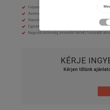
Mind
Folyamatos guminyomás-ellenőrzés
Azonnali és pontos visszajelzés
Riasztási funkció hirtelen nyomásvesztés esetén
Egyszerű kezelés, hosszú távon stabil és megbízha
Nagyobb biztonság, kevesebb defekt, hosszabb abr
KÉRJE INGY
Kérjen tőlünk ajánlat