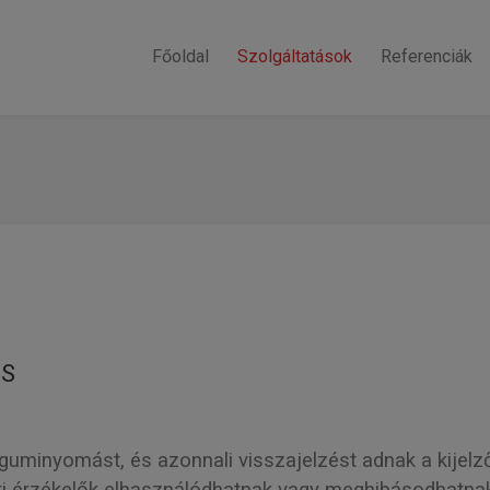
Főoldal
Szolgáltatások
Referenciák
ÁS
uminyomást, és azonnali visszajelzést adnak a kijelz