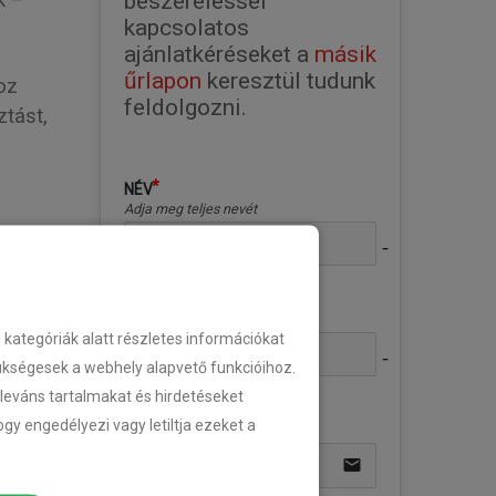
beszereléssel 
k –
kapcsolatos 
ajánlatkéréseket a 
másik 
űrlapon
 keresztül tudunk 
oz
feldolgozni.
ztást,
NÉV
Adja meg teljes nevét
no-icon
TELEFONSZÁM
Adja meg telefonszámát
ategóriák alatt részletes információkat
no-icon
zükségesek a webhely alapvető funkcióihoz.
eleváns tartalmakat és hirdetéseket
EMAIL
gy engedélyezi vagy letiltja ezeket a
Adja meg email címét
email