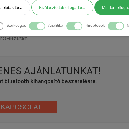
 elutasítása
Kiválasztottak elfogadása
Minden elfoga
Szükséges
Analitika
Hirdetések
M
tó működés
oncs-élettartam
ENES AJÁNLATUNKAT!
ot bluetooth kihangosító beszerelésre.