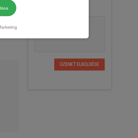
ÜZENET
dása
Hagyjon nekünk üzenetet
arketing
ÜZENET ELKÜLDÉSE