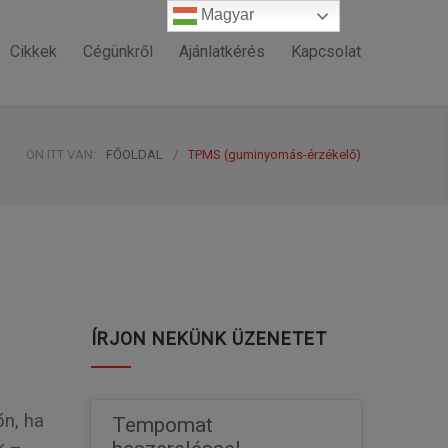
Magyar
Magyar
Cikkek
Cégünkről
Ajánlatkérés
Kapcsolat
ÖN ITT VAN:
FŐOLDAL
/
TPMS (guminyomás-érzékelő)
ÍRJON NEKÜNK ÜZENETET
őn, ha
Tempomat 