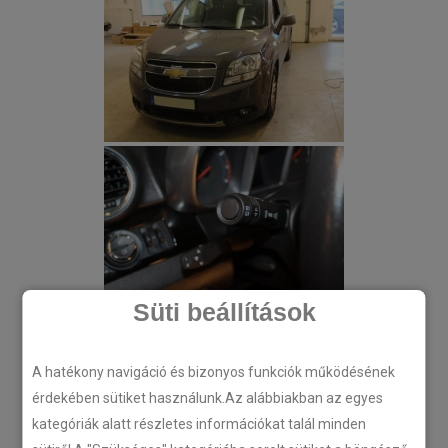
Süti beállítások
A hatékony navigáció és bizonyos funkciók működésének
érdekében sütiket használunk.Az alábbiakban az egyes
kategóriák alatt részletes információkat talál minden