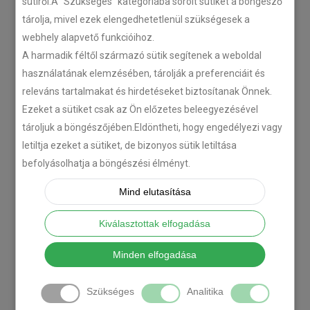
sütiről.A "Szükséges" kategóriába sorolt sütiket a böngésző
tárolja, mivel ezek elengedhetetlenül szükségesek a
webhely alapvető funkcióihoz.
A harmadik féltől származó sütik segítenek a weboldal
használatának elemzésében, tárolják a preferenciáit és
releváns tartalmakat és hirdetéseket biztosítanak Önnek.
Ezeket a sütiket csak az Ön előzetes beleegyezésével
tároljuk a böngészőjében.Eldöntheti, hogy engedélyezi vagy
letiltja ezeket a sütiket, de bizonyos sütik letiltása
befolyásolhatja a böngészési élményt.
Mind elutasítása
Kiválasztottak elfogadása
Minden elfogadása
Szükséges
Analitika