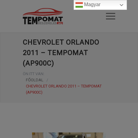
Magyar
CHEVROLET ORLANDO
2011 – TEMPOMAT
(AP900C)
ÖN ITT VAN:
FŐOLDAL
/
CHEVROLET ORLANDO 2011 – TEMPOMAT
(AP900C)