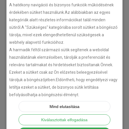
A hatékony navigáció és bizonyos funkciók működésének
érdekében sütiket használunk.Az alábbiakban az egyes
kategóriák alatt részletes információkat talál minden
sütiről.A "Szükséges" kategóriába sorolt sütiket a böngésző
tárolja, mivel ezek elengedhetetlenül szükségesek a
webhely alapvető funkcióihoz.
A harmadik féltől származó sütik segítenek a weboldal
használatának elemzésében, tárolják a preferenciáit és
releváns tartalmakat és hirdetéseket biztosítanak Önnek.
Ezeket a sütiket csak az Ön előzetes beleegyezésével
tároljuk a böngészőjében.Eldöntheti, hogy engedélyezi vagy
letiltja ezeket a sütiket, de bizonyos sütik letiltása
befolyásolhatja a böngészési élményt.
Mind elutasítása
Kiválasztottak elfogadása