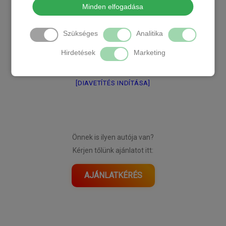
Minden elfogadása
Szükséges
Analitika
Hirdetések
Marketing
[DIAVETÍTÉS INDÍTÁSA]
Önnek is ilyen autója van?
Kérjen tőlünk ajánlatot itt:
AJÁNLATKÉRÉS