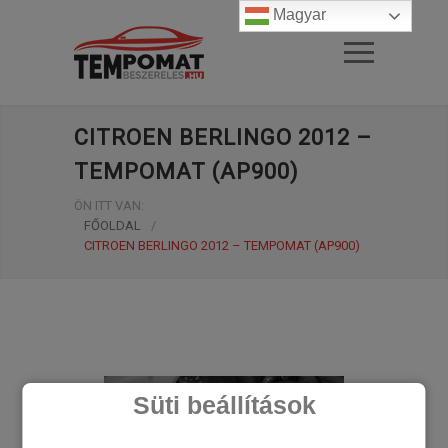
Magyar
CITROEN BERLINGO 2012 –
TEMPOMAT (AP900)
ÖN ITT VAN:
FŐOLDAL
/
CITROEN BERLINGO 2012 – TEMPOMAT (AP900)
Süti beállítások