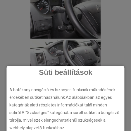
Süti beállítások
A hatékony navigáció és bizonyos funkciók működésének
érdekében sütiket használunk.Az alábbiakban az egyes
kategóriák alatt részletes információkat talál minden
sütiről.A "Szükséges" kategóriába sorolt sütiket a böngésző
tárolja, mivel ezek elengedhetetlenül szükségesek a
webhely alapvető funkcióihoz.