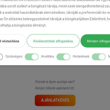
riába sorolt sütiket a böngésző tárolja, mivel ezek elengedhetetlenül s
k a weboldal használatának elemzésében, tárolják a preferenciáit és r
az Ön előzetes beleegyezésével tároljuk a böngészőjében.Eldöntheti, ho
ásolhatja a böngészési élményt.
 elutasítása
Kiválasztottak elfogadása
Minden elfoga
[DIAVETÍTÉS INDÍTÁSA]
Szükséges
Analitika
Hirdetések
M
Önnek is ilyen autója van?
Kérjen tőlünk ajánlatot itt:
AJÁNLATKÉRÉS