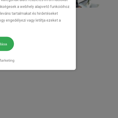
zükségesek a webhely alapvető funkcióihoz.
eleváns tartalmakat és hirdetéseket
gy engedélyezi vagy letiltja ezeket a
dása
arketing