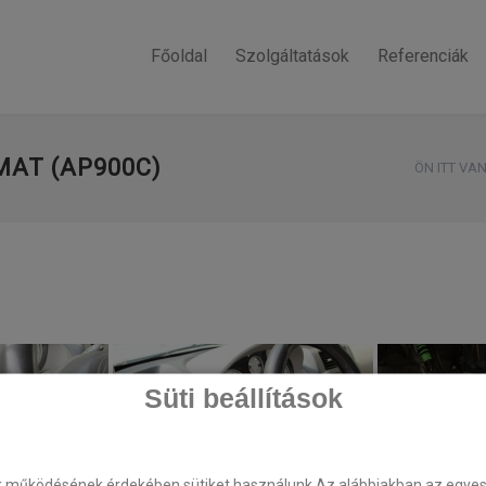
Főoldal
Szolgáltatások
Referenciák
MAT (AP900C)
ÖN ITT VAN
Süti beállítások
k működésének érdekében sütiket használunk.Az alábbiakban az egyes k