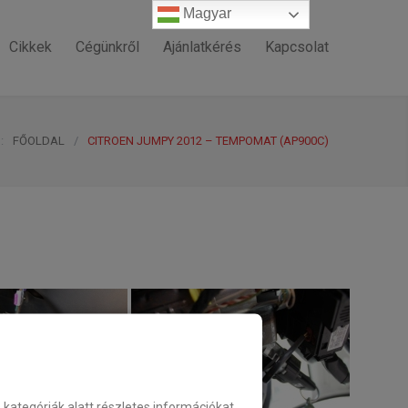
Magyar
Magyar
Cikkek
Cégünkről
Ajánlatkérés
Kapcsolat
:
FŐOLDAL
/
CITROEN JUMPY 2012 – TEMPOMAT (AP900C)
ategóriák alatt részletes információkat