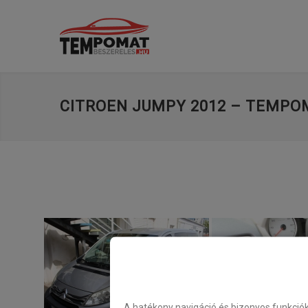
CITROEN JUMPY 2012 – TEMPO
A hatékony navigáció és bizonyos funkció