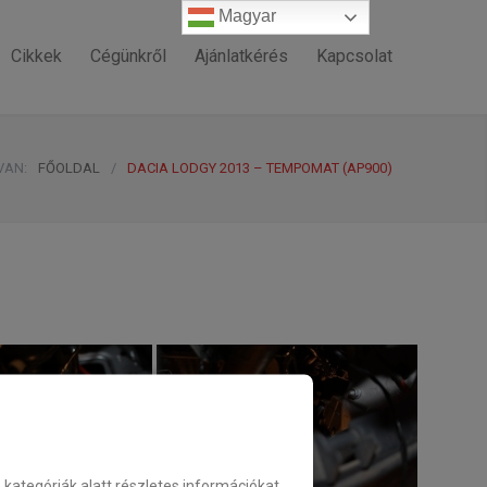
Magyar
Magyar
Cikkek
Cégünkről
Ajánlatkérés
Kapcsolat
VAN:
FŐOLDAL
/
DACIA LODGY 2013 – TEMPOMAT (AP900)
ategóriák alatt részletes információkat