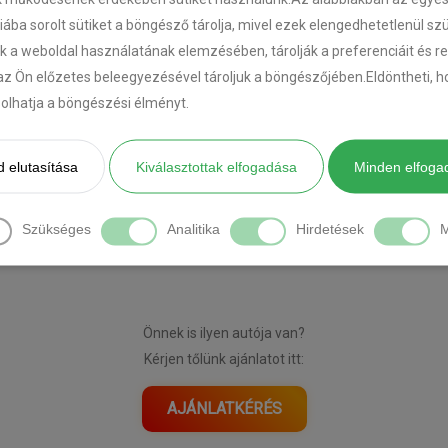
riába sorolt sütiket a böngésző tárolja, mivel ezek elengedhetetlenül s
k a weboldal használatának elemzésében, tárolják a preferenciáit és r
az Ön előzetes beleegyezésével tároljuk a böngészőjében.Eldöntheti, ho
ásolhatja a böngészési élményt.
 elutasítása
Kiválasztottak elfogadása
Minden elfoga
[DIAVETÍTÉS INDÍTÁSA]
Szükséges
Analitika
Hirdetések
M
Önnek is ilyen autója van?
Kérjen tőlünk ajánlatot itt:
AJÁNLATKÉRÉS