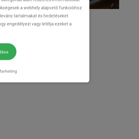
zükségesek a webhely alapvető funkcióihoz.
eleváns tartalmakat és hirdetéseket
gy engedélyezi vagy letiltja ezeket a
dása
arketing