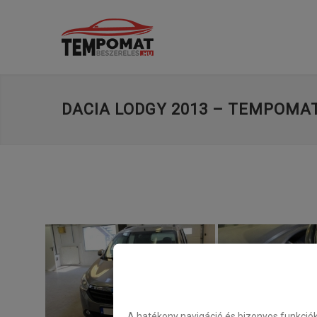
DACIA LODGY 2013 – TEMPOMAT
A hatékony navigáció és bizonyos funkció