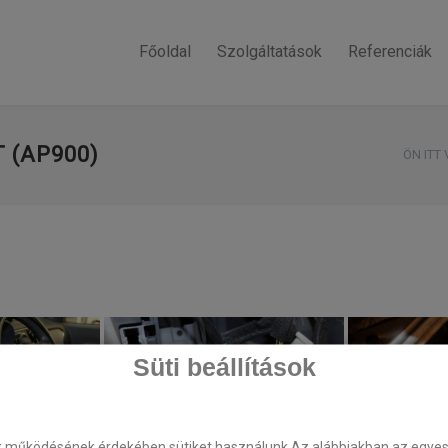
Főoldal
Szolgáltatások
Referenciák
 (AP900)
ÖN ITT 
Süti beállítások
k működésének érdekében sütiket használunk.Az alábbiakban az egyes k