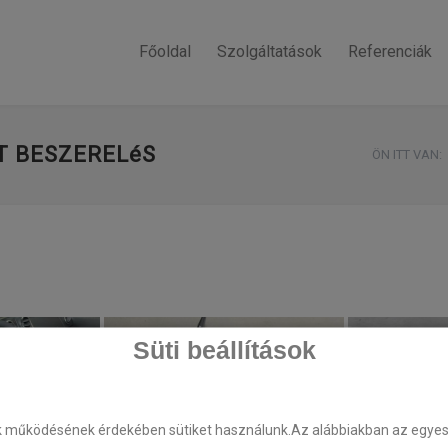
Főoldal
Szolgáltatások
Referenciák
T BESZERELéS
ÖN ITT VAN:
Süti beállítások
k működésének érdekében sütiket használunk.Az alábbiakban az egyes k