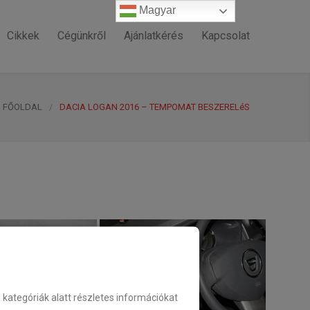
Magyar
Magyar
Cikkek
Cégünkről
Ajánlatkérés
Kapcsolat
FŐOLDAL
/
DACIA LOGAN 2016 – TEMPOMAT BESZERELéS
ategóriák alatt részletes információkat