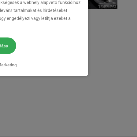
zükségesek a webhely alapvető funkcióihoz.
eleváns tartalmakat és hirdetéseket
gy engedélyezi vagy letiltja ezeket a
dása
arketing