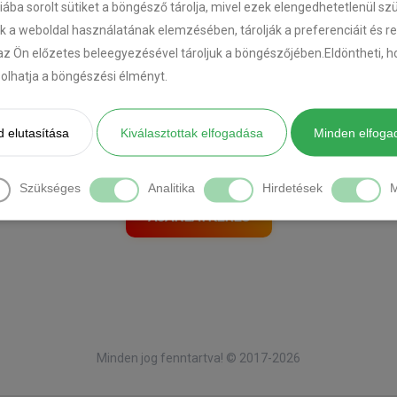
riába sorolt sütiket a böngésző tárolja, mivel ezek elengedhetetlenül s
k a weboldal használatának elemzésében, tárolják a preferenciáit és r
az Ön előzetes beleegyezésével tároljuk a böngészőjében.Eldöntheti, ho
[DIAVETÍTÉS INDÍTÁSA]
ásolhatja a böngészési élményt.
 elutasítása
Kiválasztottak elfogadása
Minden elfoga
Önnek is ilyen autója van?
Kérjen tőlünk ajánlatot itt:
Szükséges
Analitika
Hirdetések
M
AJÁNLATKÉRÉS
Minden jog fenntartva! © 2017-2026