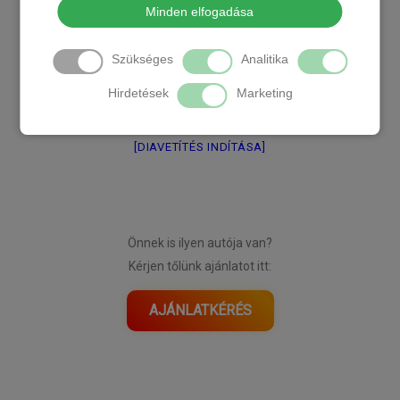
Minden elfogadása
Szükséges
Analitika
Hirdetések
Marketing
[DIAVETÍTÉS INDÍTÁSA]
Önnek is ilyen autója van?
Kérjen tőlünk ajánlatot itt:
AJÁNLATKÉRÉS