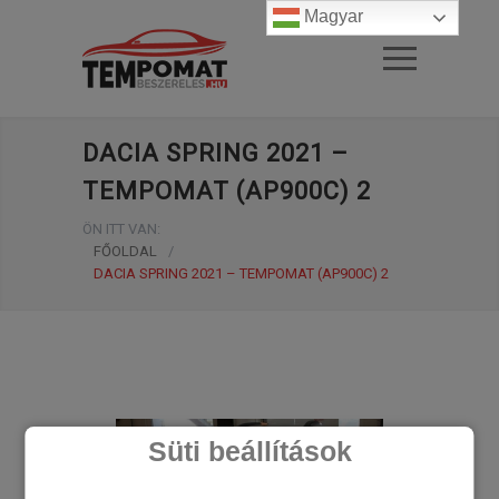
Magyar
DACIA SPRING 2021 –
TEMPOMAT (AP900C) 2
ÖN ITT VAN:
FŐOLDAL
/
DACIA SPRING 2021 – TEMPOMAT (AP900C) 2
Süti beállítások