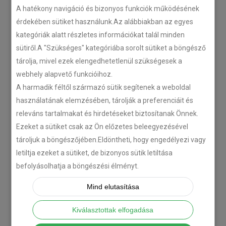
A hatékony navigáció és bizonyos funkciók működésének
érdekében sütiket használunk.Az alábbiakban az egyes
kategóriák alatt részletes információkat talál minden
sütiről.A "Szükséges" kategóriába sorolt sütiket a böngésző
tárolja, mivel ezek elengedhetetlenül szükségesek a
webhely alapvető funkcióihoz.
A harmadik féltől származó sütik segítenek a weboldal
használatának elemzésében, tárolják a preferenciáit és
releváns tartalmakat és hirdetéseket biztosítanak Önnek.
Ezeket a sütiket csak az Ön előzetes beleegyezésével
tároljuk a böngészőjében.Eldöntheti, hogy engedélyezi vagy
letiltja ezeket a sütiket, de bizonyos sütik letiltása
befolyásolhatja a böngészési élményt.
Mind elutasítása
Kiválasztottak elfogadása