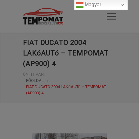
Magyar
FIAT DUCATO 2004
LAKóAUTó – TEMPOMAT
(AP900) 4
ÖN ITT VAN:
FŐOLDAL
/
FIAT DUCATO 2004 LAKóAUTó – TEMPOMAT
(AP900) 4