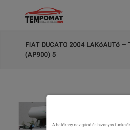
FIAT DUCATO 2004 LAKóAUTó 
(AP900) 5
A hatékony navigáció és bizonyos funkció