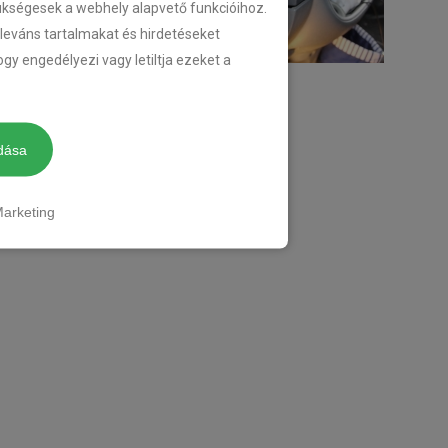
zükségesek a webhely alapvető funkcióihoz.
eleváns tartalmakat és hirdetéseket
gy engedélyezi vagy letiltja ezeket a
dása
arketing