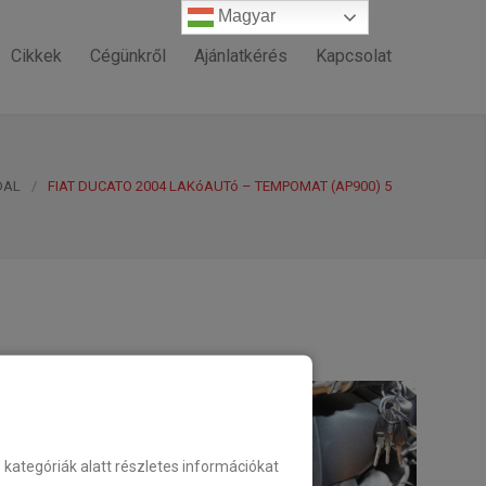
Magyar
Magyar
Cikkek
Cégünkről
Ajánlatkérés
Kapcsolat
DAL
/
FIAT DUCATO 2004 LAKóAUTó – TEMPOMAT (AP900) 5
ategóriák alatt részletes információkat