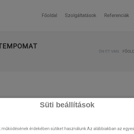
Főoldal
Szolgáltatások
Referenciák
– TEMPOMAT
ÖN ITT VAN:
FŐOL
Süti beállítások
k működésének érdekében sütiket használunk.Az alábbiakban az egyes k