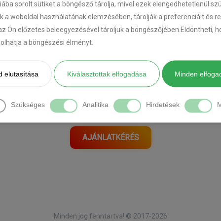
riába sorolt sütiket a böngésző tárolja, mivel ezek elengedhetetlenül s
k a weboldal használatának elemzésében, tárolják a preferenciáit és r
az Ön előzetes beleegyezésével tároljuk a böngészőjében.Eldöntheti, ho
ásolhatja a böngészési élményt.
[DIAVETÍTÉS INDÍTÁSA]
 elutasítása
Kiválasztottak elfogadása
Minden elfoga
Önnek is ilyen autója van?
Szükséges
Analitika
Hirdetések
M
Kérjen tőlünk ajánlatot itt:
AJÁNLATKÉRÉS
Minden jog fenntartva! © 2017-2026