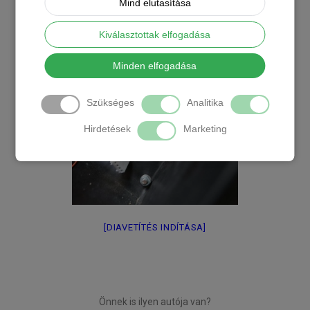
Mind elutasítása
Kiválasztottak elfogadása
Minden elfogadása
Szükséges
Analitika
Hirdetések
Marketing
[DIAVETÍTÉS INDÍTÁSA]
Önnek is ilyen autója van?