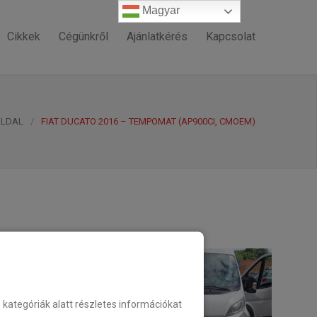
Magyar
Magyar
Cikkek
Cégünkről
Ajánlatkérés
Kapcsolat
OLDAL
/
FIAT DUCATO 2016 – TEMPOMAT (AP900CI, CMOEM)
ategóriák alatt részletes információkat