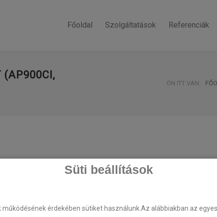
Főoldal
Szolgáltatások
Referenciák
(AP900CI,
ÖN ITT VAN:
FŐ
Süti beállítások
k működésének érdekében sütiket használunk.Az alábbiakban az egyes k