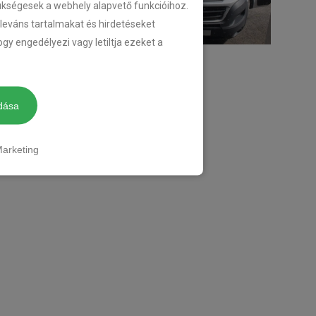
zükségesek a webhely alapvető funkcióihoz.
eleváns tartalmakat és hirdetéseket
gy engedélyezi vagy letiltja ezeket a
dása
arketing