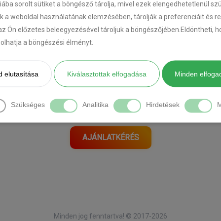
riába sorolt sütiket a böngésző tárolja, mivel ezek elengedhetetlenül s
k a weboldal használatának elemzésében, tárolják a preferenciáit és r
az Ön előzetes beleegyezésével tároljuk a böngészőjében.Eldöntheti, ho
ásolhatja a böngészési élményt.
[DIAVETÍTÉS INDÍTÁSA]
 elutasítása
Kiválasztottak elfogadása
Minden elfoga
Önnek is ilyen autója van?
Szükséges
Analitika
Hirdetések
M
Kérjen tőlünk ajánlatot itt:
AJÁNLATKÉRÉS
Minden jog fenntartva! © 2017-2026