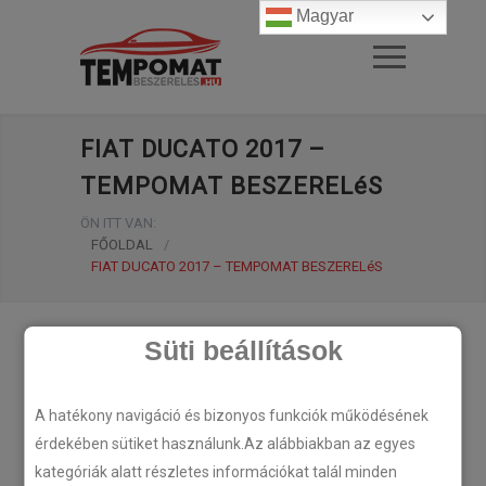
Magyar
FIAT DUCATO 2017 –
TEMPOMAT BESZERELéS
ÖN ITT VAN:
FŐOLDAL
/
FIAT DUCATO 2017 – TEMPOMAT BESZERELéS
Süti beállítások
A hatékony navigáció és bizonyos funkciók működésének
érdekében sütiket használunk.Az alábbiakban az egyes
kategóriák alatt részletes információkat talál minden