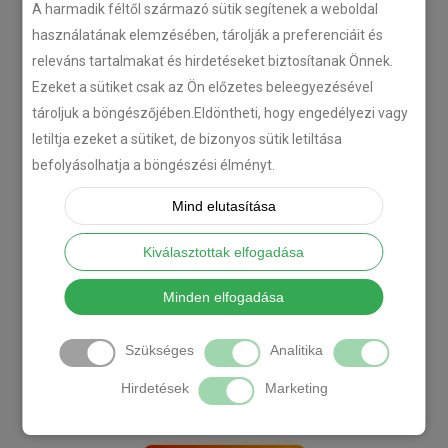
A harmadik féltől származó sütik segítenek a weboldal
használatának elemzésében, tárolják a preferenciáit és
releváns tartalmakat és hirdetéseket biztosítanak Önnek.
Ezeket a sütiket csak az Ön előzetes beleegyezésével
tároljuk a böngészőjében.Eldöntheti, hogy engedélyezi vagy
letiltja ezeket a sütiket, de bizonyos sütik letiltása
befolyásolhatja a böngészési élményt.
Mind elutasítása
Kiválasztottak elfogadása
[DIAVETÍTÉS INDÍTÁSA]
Minden elfogadása
Szükséges
Analitika
Hirdetések
Marketing
Önnek is ilyen autója van?
Kérjen tőlünk ajánlatot itt: