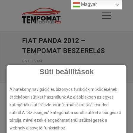
Magyar
FIAT PANDA 2012 –
TEMPOMAT BESZERELéS
ÖN ITT VAN:
FŐOLDAL
/
Süti beállítások
FIAT PANDA 2012 – TEMPOMAT BESZERELéS
A hatékony navigáció és bizonyos funkciók működésének
érdekében sütiket használunk.Az alábbiakban az egyes
kategóriák alatt részletes információkat talál minden
sütiről.A "Szükséges" kategóriába sorolt sütiket a böngésző
tárolja, mivel ezek elengedhetetlenül szükségesek a
webhely alapvető funkcióihoz.