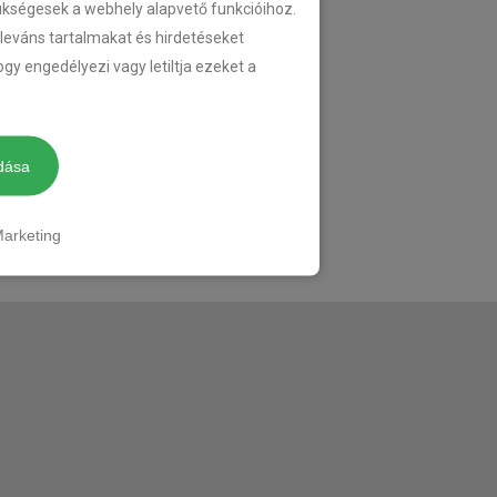
zükségesek a webhely alapvető funkcióihoz.
eleváns tartalmakat és hirdetéseket
gy engedélyezi vagy letiltja ezeket a
dása
arketing