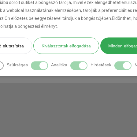
riába sorolt sütiket a böngésző tárolja, mivel ezek elengedhetetlenül s
k a weboldal használatának elemzésében, tárolják a preferenciáit és r
az Ön előzetes beleegyezésével tároljuk a böngészőjében.Eldöntheti, ho
[DIAVETÍTÉS INDÍTÁSA]
ásolhatja a böngészési élményt.
 elutasítása
Kiválasztottak elfogadása
Minden elfoga
Szükséges
Analitika
Hirdetések
M
Minden jog fenntartva! © 2017-2026