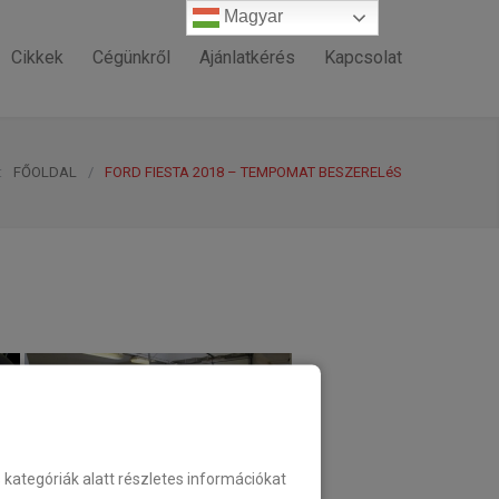
Magyar
Magyar
Cikkek
Cégünkről
Ajánlatkérés
Kapcsolat
:
FŐOLDAL
/
FORD FIESTA 2018 – TEMPOMAT BESZERELéS
ategóriák alatt részletes információkat