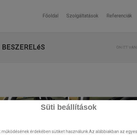
Főoldal
Szolgáltatások
Referenciák
 BESZERELéS
ÖN ITT VAN
Süti beállítások
k működésének érdekében sütiket használunk.Az alábbiakban az egyes k