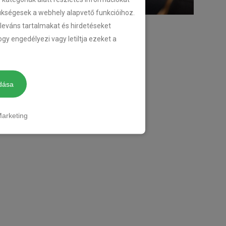
zükségesek a webhely alapvető funkcióihoz.
eleváns tartalmakat és hirdetéseket
gy engedélyezi vagy letiltja ezeket a
dása
arketing