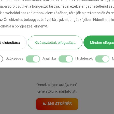
riába sorolt sütiket a böngésző tárolja, mivel ezek elengedhetetlenül s
k a weboldal használatának elemzésében, tárolják a preferenciáit és r
az Ön előzetes beleegyezésével tároljuk a böngészőjében.Eldöntheti, ho
ásolhatja a böngészési élményt.
 elutasítása
Kiválasztottak elfogadása
Minden elfoga
[DIAVETÍTÉS INDÍTÁSA]
Szükséges
Analitika
Hirdetések
M
Önnek is ilyen autója van?
Kérjen tőlünk ajánlatot itt:
AJÁNLATKÉRÉS