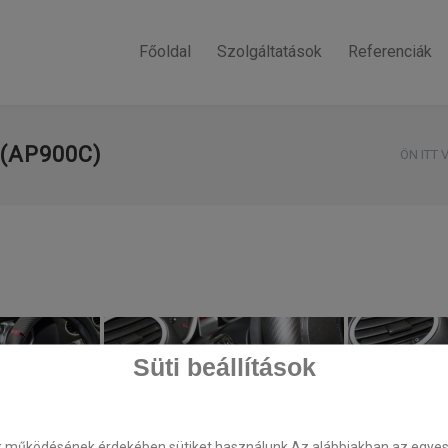
Főoldal
Szolgáltatások
Referenciák
(AP900C)
ÖN ITT 
Süti beállítások
k működésének érdekében sütiket használunk.Az alábbiakban az egyes k