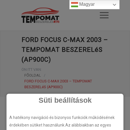
Magyar
FORD FOCUS C-MAX 2003 –
TEMPOMAT BESZERELéS
(AP900C)
ÖN ITT VAN:
FŐOLDAL
/
FORD FOCUS C-MAX 2003 – TEMPOMAT
BESZERELéS (AP900C)
Süti beállítások
A hatékony navigáció és bizonyos funkciók működésének
érdekében sütiket használunk.Az alábbiakban az egyes