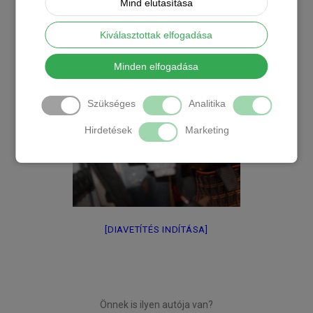
Mind elutasítása
Kiválasztottak elfogadása
Minden elfogadása
Szükséges
Analitika
Hirdetések
Marketing
[DIAVETÍTÉS INDÍTÁSA]
Önnek is ilyen autója van?