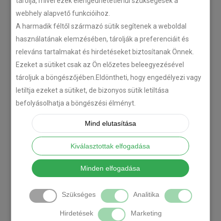
tárolja, mivel ezek elengedhetetlenül szükségesek a
webhely alapvető funkcióihoz.
A harmadik féltől származó sütik segítenek a weboldal
használatának elemzésében, tárolják a preferenciáit és
releváns tartalmakat és hirdetéseket biztosítanak Önnek.
Ezeket a sütiket csak az Ön előzetes beleegyezésével
tároljuk a böngészőjében.Eldöntheti, hogy engedélyezi vagy
letiltja ezeket a sütiket, de bizonyos sütik letiltása
befolyásolhatja a böngészési élményt.
Mind elutasítása
Kiválasztottak elfogadása
Minden elfogadása
Szükséges
Analitika
Hirdetések
Marketing