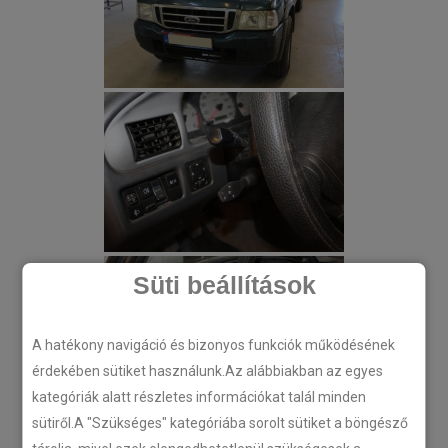
Süti beállítások
A hatékony navigáció és bizonyos funkciók működésének
érdekében sütiket használunk.Az alábbiakban az egyes
kategóriák alatt részletes információkat talál minden
sütiről.A "Szükséges" kategóriába sorolt sütiket a böngésző