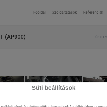
Főoldal
Szolgáltatások
Referenciák
T (AP900)
ÖN ITT 
Süti beállítások
k működésének érdekében sütiket használunk.Az alábbiakban az egyes k