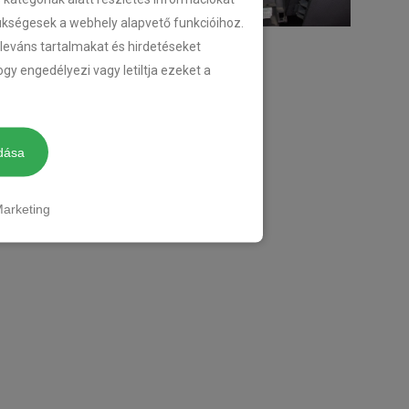
zükségesek a webhely alapvető funkcióihoz.
eleváns tartalmakat és hirdetéseket
gy engedélyezi vagy letiltja ezeket a
dása
arketing