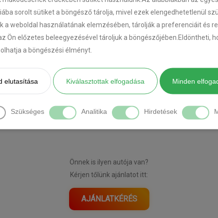
riába sorolt sütiket a böngésző tárolja, mivel ezek elengedhetetlenül s
k a weboldal használatának elemzésében, tárolják a preferenciáit és r
az Ön előzetes beleegyezésével tároljuk a böngészőjében.Eldöntheti, ho
ásolhatja a böngészési élményt.
 elutasítása
Kiválasztottak elfogadása
Minden elfoga
[DIAVETÍTÉS INDÍTÁSA]
Szükséges
Analitika
Hirdetések
M
Önnek is ilyen autója van?
Kérjen tőlünk ajánlatot itt:
AJÁNLATKÉRÉS