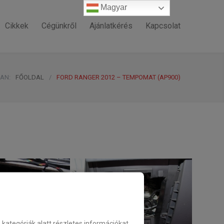
Magyar
Magyar
Cikkek
Cégünkről
Ajánlatkérés
Kapcsolat
VAN:
FŐOLDAL
/
FORD RANGER 2012 – TEMPOMAT (AP900)
ategóriák alatt részletes információkat