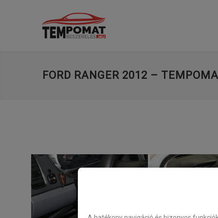
FORD RANGER 2012 – TEMPOMA
A hatékony navigáció és bizonyos funkció