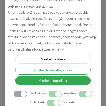
tárolja, mivel ezek elengedhetetlenül szükségesek a
webhely alapvető funkcióihoz.
A harmadik féltől származó sütik segítenek a weboldal
használatának elemzésében, tárolják a preferenciáit és
releváns tartalmakat és hirdetéseket biztosítanak Önnek.
Ezeket a sütiket csak az Ön előzetes beleegyezésével
tároljuk a böngészőjében.Eldöntheti, hogy engedélyezi vagy
letiltja ezeket a sütiket, de bizonyos sütik letiltása
befolyásolhatja a böngészési élményt.
Mind elutasítása
Kiválasztottak elfogadása
Minden elfogadása
Szükséges
Analitika
Hirdetések
Marketing