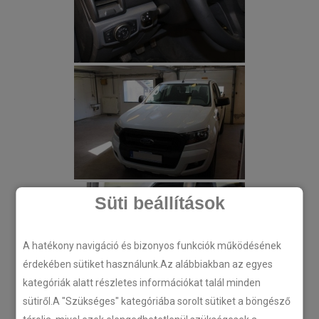
Süti beállítások
A hatékony navigáció és bizonyos funkciók működésének
érdekében sütiket használunk.Az alábbiakban az egyes
kategóriák alatt részletes információkat talál minden
sütiről.A "Szükséges" kategóriába sorolt sütiket a böngésző