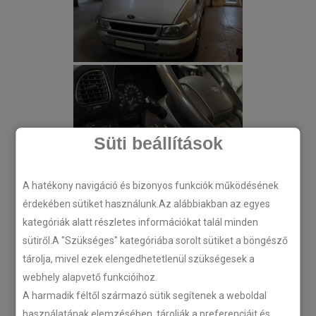
Süti beállítások
A hatékony navigáció és bizonyos funkciók működésének
érdekében sütiket használunk.Az alábbiakban az egyes
kategóriák alatt részletes információkat talál minden
sütiről.A "Szükséges" kategóriába sorolt sütiket a böngésző
tárolja, mivel ezek elengedhetetlenül szükségesek a
webhely alapvető funkcióihoz.
A harmadik féltől származó sütik segítenek a weboldal
használatának elemzésében, tárolják a preferenciáit és