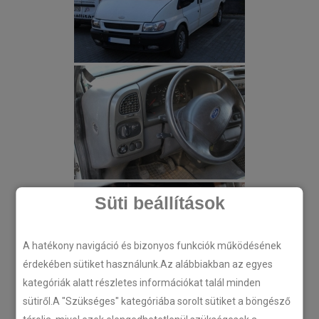
Süti beállítások
A hatékony navigáció és bizonyos funkciók működésének
érdekében sütiket használunk.Az alábbiakban az egyes
kategóriák alatt részletes információkat talál minden
sütiről.A "Szükséges" kategóriába sorolt sütiket a böngésző