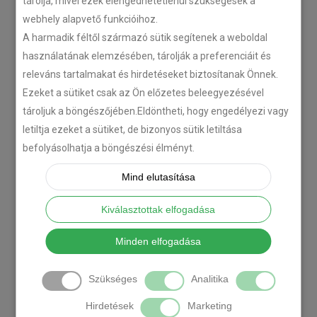
tárolja, mivel ezek elengedhetetlenül szükségesek a
webhely alapvető funkcióihoz.
A harmadik féltől származó sütik segítenek a weboldal
használatának elemzésében, tárolják a preferenciáit és
releváns tartalmakat és hirdetéseket biztosítanak Önnek.
Ezeket a sütiket csak az Ön előzetes beleegyezésével
tároljuk a böngészőjében.Eldöntheti, hogy engedélyezi vagy
letiltja ezeket a sütiket, de bizonyos sütik letiltása
befolyásolhatja a böngészési élményt.
Mind elutasítása
Kiválasztottak elfogadása
Minden elfogadása
Szükséges
Analitika
Hirdetések
Marketing