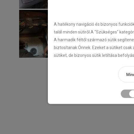
A hatékony navigáció és bizonyos funkció
talál minden sütiről.A "Szükséges" kategó
A harmadik féltől származó sütik segítene
biztosítanak Önnek. Ezeket a sütiket csak 
sütiket, de bizonyos sütik letiltása befoly
Mind