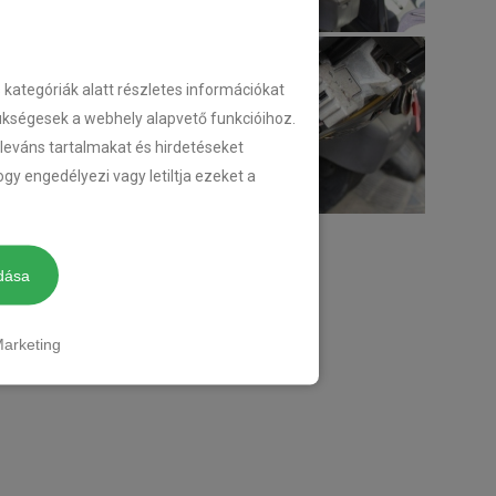
ategóriák alatt részletes információkat
zükségesek a webhely alapvető funkcióihoz.
eleváns tartalmakat és hirdetéseket
gy engedélyezi vagy letiltja ezeket a
dása
arketing