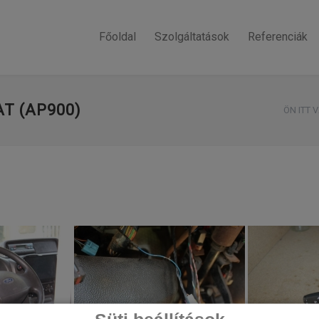
Főoldal
Szolgáltatások
Referenciák
T (AP900)
ÖN ITT 