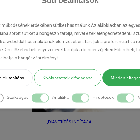
Süti beállítások
k működésének érdekében sütiket használunk.Az alábbiakban az egyes k
riába sorolt sütiket a böngésző tárolja, mivel ezek elengedhetetlenül s
k a weboldal használatának elemzésében, tárolják a preferenciáit és r
az Ön előzetes beleegyezésével tároljuk a böngészőjében.Eldöntheti, ho
ásolhatja a böngészési élményt.
 elutasítása
Kiválasztottak elfogadása
Minden elfoga
Szükséges
Analitika
Hirdetések
M
[DIAVETÍTÉS INDÍTÁSA]