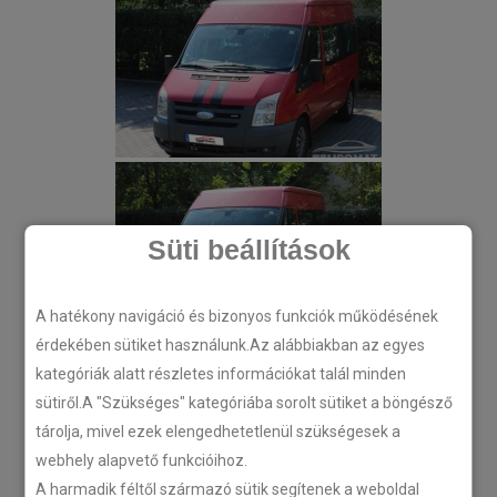
Süti beállítások
A hatékony navigáció és bizonyos funkciók működésének
érdekében sütiket használunk.Az alábbiakban az egyes
kategóriák alatt részletes információkat talál minden
sütiről.A "Szükséges" kategóriába sorolt sütiket a böngésző
tárolja, mivel ezek elengedhetetlenül szükségesek a
webhely alapvető funkcióihoz.
A harmadik féltől származó sütik segítenek a weboldal