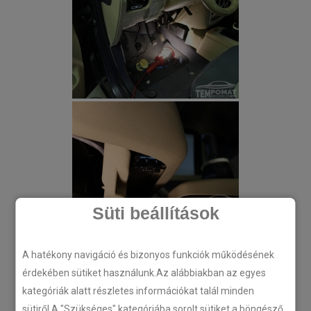
Süti beállítások
A hatékony navigáció és bizonyos funkciók működésének
érdekében sütiket használunk.Az alábbiakban az egyes
kategóriák alatt részletes információkat talál minden
sütiről.A "Szükséges" kategóriába sorolt sütiket a böngésző