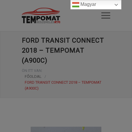
Magyar
FORD TRANSIT CONNECT
2018 – TEMPOMAT
(A900C)
ÖN ITT VAN:
FŐOLDAL
/
FORD TRANSIT CONNECT 2018 – TEMPOMAT
(A900C)