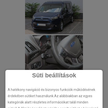
Süti beállítások
A hatékony navigáció és bizonyos funkciók működésének
érdekében sütiket használunk.Az alábbiakban az egyes
kategóriák alatt részletes információkat talál minden