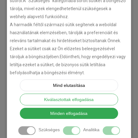
sütiről.A "Szükséges" kategóriába sorolt sütiket a böngésző
tárolja, mivel ezek elengedhetetlenül szükségesek a
webhely alapvető funkcióihoz.
A harmadik féltől származó sütik segítenek a weboldal
használatának elemzésében, tárolják a preferenciáit és
releváns tartalmakat és hirdetéseket biztosítanak Önnek.
Ezeket a sütiket csak az Ön előzetes beleegyezésével
tároljuk a böngészőjében.Eldöntheti, hogy engedélyezi vagy
letiltja ezeket a sütiket, de bizonyos sütik letiltása
befolyásolhatja a böngészési élményt.
Mind elutasítása
Kiválasztottak elfogadása
Minden elfogadása
Szükséges
Analitika