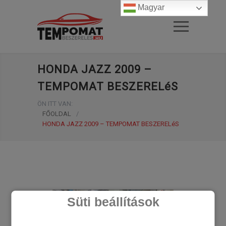
Magyar
HONDA JAZZ 2009 –
TEMPOMAT BESZERELéS
ÖN ITT VAN:
FŐOLDAL
/
HONDA JAZZ 2009 – TEMPOMAT BESZERELéS
Süti beállítások