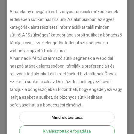
A hatékony navigáció és bizonyos funkciók működésének
érdekében sütiket használunk.Az alábbiakban az egyes
kategóriák alatt részletes információkat talál minden
sütiről.A "Szükséges" kategóriába sorolt sütiket a böngésző
tárolja, mivel ezek elengedhetetlenül szükségesek a
webhely alapvető funkcióihoz.
A harmadik féltől származó sütik segítenek a weboldal
használatának elemzésében, tárolják a preferenciáit és
releváns tartalmakat és hirdetéseket biztosítanak Önnek.
Ezeket a sütiket csak az Ön előzetes beleegyezésével
tároljuk a böngészőjében.Eldöntheti, hogy engedélyezi vagy
letiltja ezeket a sütiket, de bizonyos sütik letiltása
befolyásolhatja a böngészési élményt.
Mind elutasítása
Kiválasztottak elfogadása