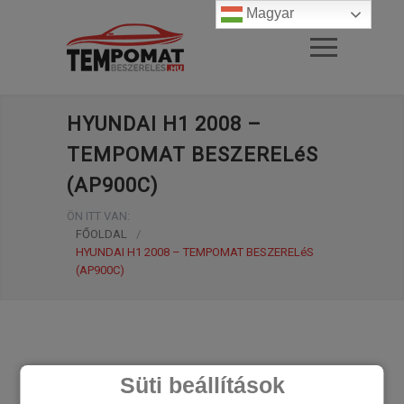
Magyar
HYUNDAI H1 2008 –
TEMPOMAT BESZERELéS
(AP900C)
ÖN ITT VAN:
FŐOLDAL
/
HYUNDAI H1 2008 – TEMPOMAT BESZERELéS
(AP900C)
Süti beállítások