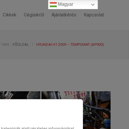
Magyar
Magyar
Cikkek
Cégünkről
Ajánlatkérés
Kapcsolat
T VAN:
FŐOLDAL
/
HYUNDAI H1 2009 – TEMPOMAT (AP900)
ategóriák alatt részletes információkat