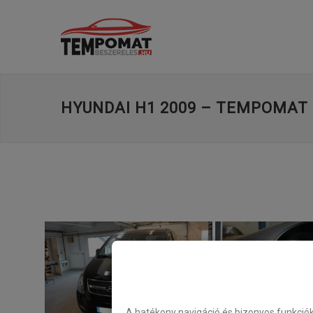
HYUNDAI H1 2009 – TEMPOMAT 
A hatékony navigáció és bizonyos funkció