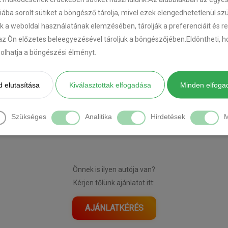
riába sorolt sütiket a böngésző tárolja, mivel ezek elengedhetetlenül s
k a weboldal használatának elemzésében, tárolják a preferenciáit és r
az Ön előzetes beleegyezésével tároljuk a böngészőjében.Eldöntheti, ho
ásolhatja a böngészési élményt.
 elutasítása
Kiválasztottak elfogadása
Minden elfoga
[DIAVETÍTÉS INDÍTÁSA]
Szükséges
Analitika
Hirdetések
M
Önnek is ilyen autója van?
Kérjen tőlünk ajánlatot itt:
AJÁNLATKÉRÉS