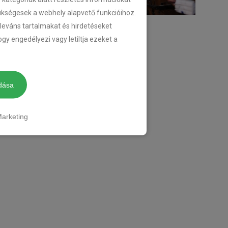
zükségesek a webhely alapvető funkcióihoz.
eleváns tartalmakat és hirdetéseket
gy engedélyezi vagy letiltja ezeket a
dása
arketing