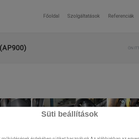
Főoldal
Szolgáltatások
Referenciák
(AP900)
ÖN IT
Süti beállítások
k működésének érdekében sütiket használunk.Az alábbiakban az egyes k