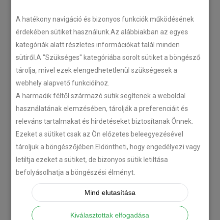
A hatékony navigáció és bizonyos funkciók működésének
érdekében sütiket használunk.Az alábbiakban az egyes
kategóriák alatt részletes információkat talál minden
sütiről.A "Szükséges" kategóriába sorolt sütiket a böngésző
tárolja, mivel ezek elengedhetetlenül szükségesek a
webhely alapvető funkcióihoz.
A harmadik féltől származó sütik segítenek a weboldal
használatának elemzésében, tárolják a preferenciáit és
releváns tartalmakat és hirdetéseket biztosítanak Önnek.
Ezeket a sütiket csak az Ön előzetes beleegyezésével
tároljuk a böngészőjében.Eldöntheti, hogy engedélyezi vagy
letiltja ezeket a sütiket, de bizonyos sütik letiltása
befolyásolhatja a böngészési élményt.
Mind elutasítása
Kiválasztottak elfogadása