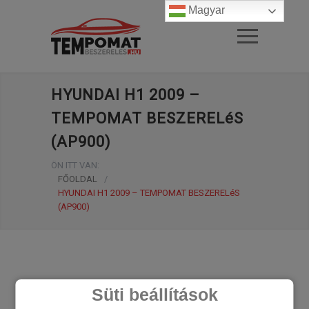
Magyar
HYUNDAI H1 2009 –
TEMPOMAT BESZERELéS
(AP900)
ÖN ITT VAN:
FŐOLDAL
/
HYUNDAI H1 2009 – TEMPOMAT BESZERELéS
(AP900)
Süti beállítások