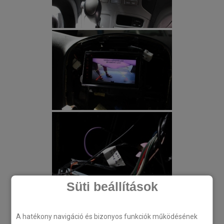
Süti beállítások
A hatékony navigáció és bizonyos funkciók működésének