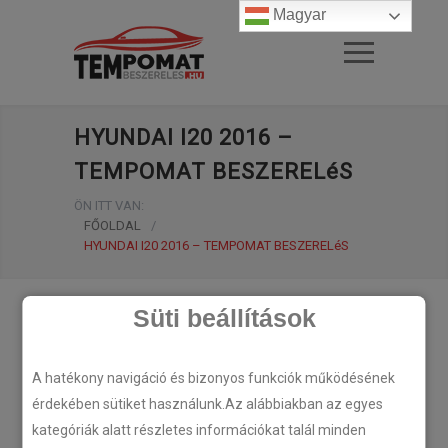
Magyar
HYUNDAI I20 2016 –
TEMPOMAT BESZERELéS
ÖN ITT VAN:
FŐOLDAL
/
HYUNDAI I20 2016 – TEMPOMAT BESZERELéS
Süti beállítások
A hatékony navigáció és bizonyos funkciók működésének
érdekében sütiket használunk.Az alábbiakban az egyes
kategóriák alatt részletes információkat talál minden