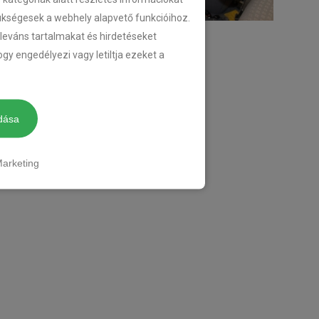
zükségesek a webhely alapvető funkcióihoz.
eleváns tartalmakat és hirdetéseket
gy engedélyezi vagy letiltja ezeket a
dása
arketing