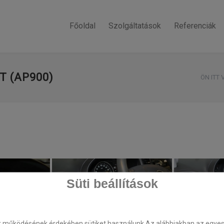
Főoldal
Szolgáltatások
Referenciák
T (AP900)
ÖN ITT 
Süti beállítások
k működésének érdekében sütiket használunk.Az alábbiakban az egyes k