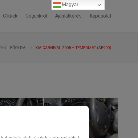
Magyar
Magyar
Cikkek
Cégünkről
Ajánlatkérés
Kapcsolat
VAN:
FŐOLDAL
/
KIA CARNIVAL 2008 – TEMPOMAT (AP900)
ategóriák alatt részletes információkat