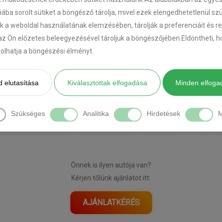
riába sorolt sütiket a böngésző tárolja, mivel ezek elengedhetetlenül s
k a weboldal használatának elemzésében, tárolják a preferenciáit és r
az Ön előzetes beleegyezésével tároljuk a böngészőjében.Eldöntheti, ho
ásolhatja a böngészési élményt.
 elutasítása
Kiválasztottak elfogadása
Minden elfoga
[DIAVETÍTÉS INDÍTÁSA]
Szükséges
Analitika
Hirdetések
M
Önnek is ilyen autója van?
Kérjen tőlünk ajánlatot itt:
AJÁNLATKÉRÉS