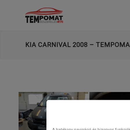
KIA CARNIVAL 2008 – TEMPOMA
A hatékony navigáció és bizonyos funkció