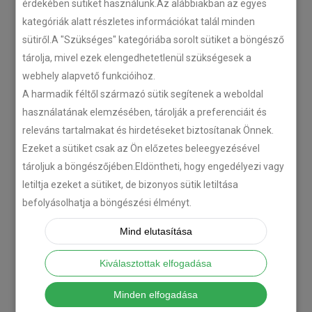
érdekében sütiket használunk.Az alábbiakban az egyes
kategóriák alatt részletes információkat talál minden
sütiről.A "Szükséges" kategóriába sorolt sütiket a böngésző
tárolja, mivel ezek elengedhetetlenül szükségesek a
webhely alapvető funkcióihoz.
A harmadik féltől származó sütik segítenek a weboldal
használatának elemzésében, tárolják a preferenciáit és
releváns tartalmakat és hirdetéseket biztosítanak Önnek.
Ezeket a sütiket csak az Ön előzetes beleegyezésével
tároljuk a böngészőjében.Eldöntheti, hogy engedélyezi vagy
letiltja ezeket a sütiket, de bizonyos sütik letiltása
befolyásolhatja a böngészési élményt.
Mind elutasítása
Kiválasztottak elfogadása
Minden elfogadása