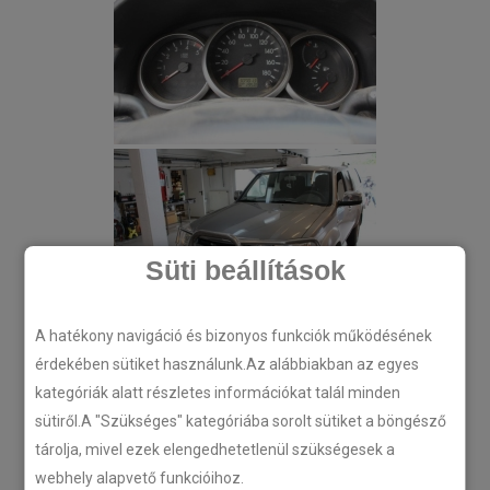
Süti beállítások
A hatékony navigáció és bizonyos funkciók működésének
érdekében sütiket használunk.Az alábbiakban az egyes
kategóriák alatt részletes információkat talál minden
sütiről.A "Szükséges" kategóriába sorolt sütiket a böngésző
tárolja, mivel ezek elengedhetetlenül szükségesek a
webhely alapvető funkcióihoz.