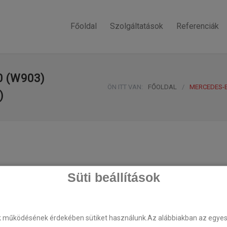
Főoldal
Szolgáltatások
Referenciák
 (W903)
ÖN ITT VAN:
FŐOLDAL
/
MERCEDES-B
)
Süti beállítások
k működésének érdekében sütiket használunk.Az alábbiakban az egyes k