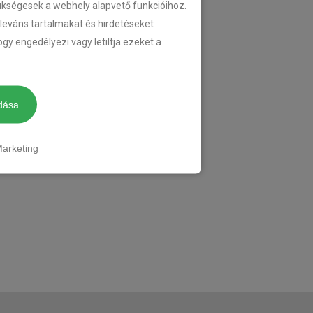
zükségesek a webhely alapvető funkcióihoz.
eleváns tartalmakat és hirdetéseket
gy engedélyezi vagy letiltja ezeket a
dása
arketing