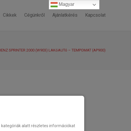
Magyar
Magyar
Cikkek
Cégünkről
Ajánlatkérés
Kapcsolat
ENZ SPRINTER 2000 (W903) LAKóAUTó – TEMPOMAT (AP900)
ategóriák alatt részletes információkat