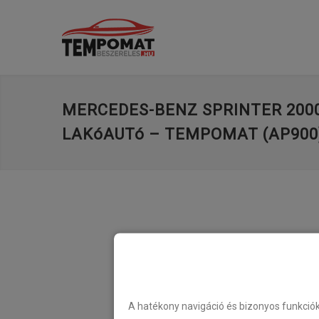
MERCEDES-BENZ SPRINTER 2000
LAKóAUTó – TEMPOMAT (AP900
A hatékony navigáció és bizonyos funkció