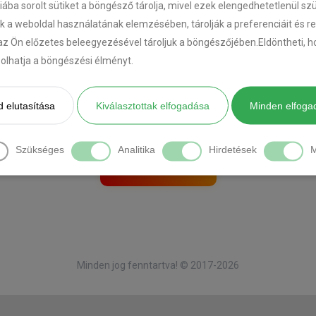
riába sorolt sütiket a böngésző tárolja, mivel ezek elengedhetetlenül s
k a weboldal használatának elemzésében, tárolják a preferenciáit és r
az Ön előzetes beleegyezésével tároljuk a böngészőjében.Eldöntheti, ho
ásolhatja a böngészési élményt.
[DIAVETÍTÉS INDÍTÁSA]
 elutasítása
Kiválasztottak elfogadása
Minden elfoga
Önnek is ilyen autója van?
Kérjen tőlünk ajánlatot itt:
Szükséges
Analitika
Hirdetések
M
AJÁNLATKÉRÉS
Minden jog fenntartva! © 2017-2026