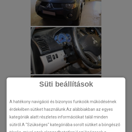
Süti beállítások
A hatékony navigáció és bizonyos funkciók működésének
érdekében sütiket használunk.Az alábbiakban az egyes
kategóriák alatt részletes információkat talál minden
sütiről.A "Szükséges" kategóriába sorolt sütiket a böngésző