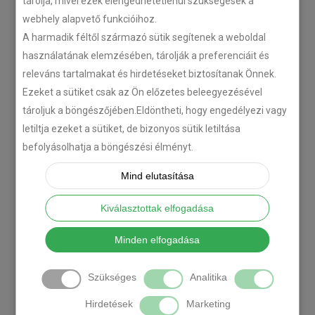
tárolja, mivel ezek elengedhetetlenül szükségesek a
webhely alapvető funkcióihoz.
A harmadik féltől származó sütik segítenek a weboldal
használatának elemzésében, tárolják a preferenciáit és
releváns tartalmakat és hirdetéseket biztosítanak Önnek.
Ezeket a sütiket csak az Ön előzetes beleegyezésével
tároljuk a böngészőjében.Eldöntheti, hogy engedélyezi vagy
letiltja ezeket a sütiket, de bizonyos sütik letiltása
befolyásolhatja a böngészési élményt.
Mind elutasítása
Kiválasztottak elfogadása
Minden elfogadása
Szükséges
Analitika
Hirdetések
Marketing