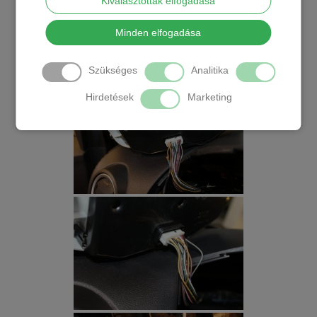
Kiválasztottak elfogadása
Minden elfogadása
Szükséges
Analitika
Hirdetések
Marketing