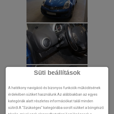
Süti beállítások
A hatékony navigáció és bizonyos funkciók működésének
érdekében sütiket használunk.Az alábbiakban az egyes
kategóriák alatt részletes információkat talál minden
sütiről.A "Szükséges" kategóriába sorolt sütiket a böngésző