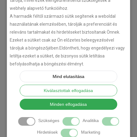
tárolja, mivel ezek elengedhetetlenül szükségesek a
webhely alapvető funkcióihoz.
A harmadik féltől származó sütik segítenek a weboldal
használatának elemzésében, tárolják a preferenciáit és
releváns tartalmakat és hirdetéseket biztosítanak Önnek.
Ezeket a sütiket csak az Ön előzetes beleegyezésével
tároljuk a böngészőjében.Eldöntheti, hogy engedélyezi vagy
letiltja ezeket a sütiket, de bizonyos sütik letiltása
befolyásolhatja a böngészési élményt.
Mind elutasítása
Kiválasztottak elfogadása
Minden elfogadása
Szükséges
Analitika
Hirdetések
Marketing