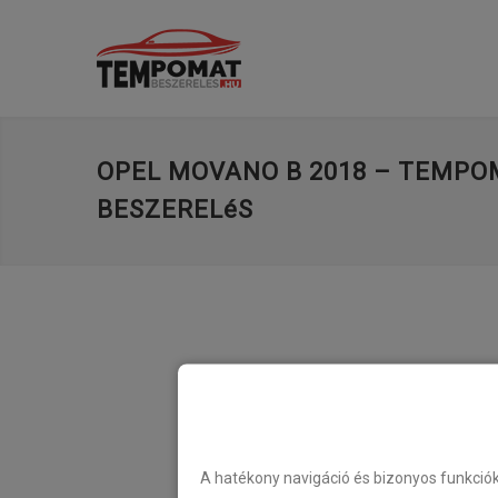
OPEL MOVANO B 2018 – TEMP
BESZERELéS
A hatékony navigáció és bizonyos funkció