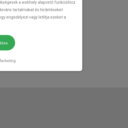
zükségesek a webhely alapvető funkcióihoz.
eleváns tartalmakat és hirdetéseket
gy engedélyezi vagy letiltja ezeket a
dása
arketing