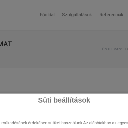
Főoldal
Szolgáltatások
Referenciák
OMAT
ÖN ITT VAN:
F
Süti beállítások
k működésének érdekében sütiket használunk.Az alábbiakban az egyes k