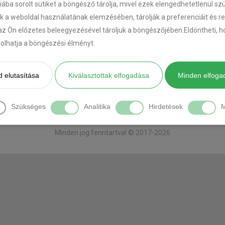
riába sorolt sütiket a böngésző tárolja, mivel ezek elengedhetetlenül s
k a weboldal használatának elemzésében, tárolják a preferenciáit és r
az Ön előzetes beleegyezésével tároljuk a böngészőjében.Eldöntheti, ho
ásolhatja a böngészési élményt.
[DIAVETÍTÉS INDÍTÁSA]
 elutasítása
Kiválasztottak elfogadása
Minden elfoga
Szükséges
Analitika
Hirdetések
M
Minden jog fenntartva! © 2017-2026