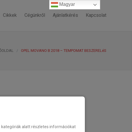
Magyar
Magyar
Cikkek
Cégünkről
Ajánlatkérés
Kapcsolat
ŐOLDAL
/
OPEL MOVANO B 2018 – TEMPOMAT BESZERELéS
ategóriák alatt részletes információkat