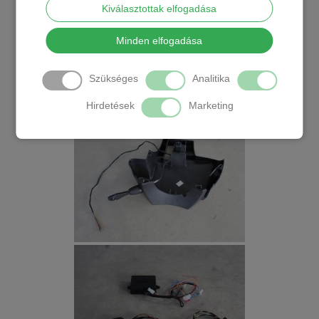
Kiválasztottak elfogadása
Minden elfogadása
Szükséges
Analitika
Hirdetések
Marketing