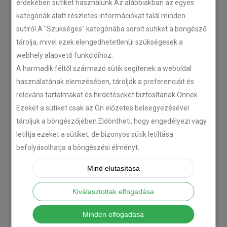
érdekében sütiket használunk.Az alábbiakban az egyes
kategóriák alatt részletes információkat talál minden
sütiről.A "Szükséges" kategóriába sorolt sütiket a böngésző
tárolja, mivel ezek elengedhetetlenül szükségesek a
webhely alapvető funkcióihoz.
A harmadik féltől származó sütik segítenek a weboldal
használatának elemzésében, tárolják a preferenciáit és
releváns tartalmakat és hirdetéseket biztosítanak Önnek.
Ezeket a sütiket csak az Ön előzetes beleegyezésével
tároljuk a böngészőjében.Eldöntheti, hogy engedélyezi vagy
letiltja ezeket a sütiket, de bizonyos sütik letiltása
befolyásolhatja a böngészési élményt.
Mind elutasítása
Kiválasztottak elfogadása
Minden elfogadása