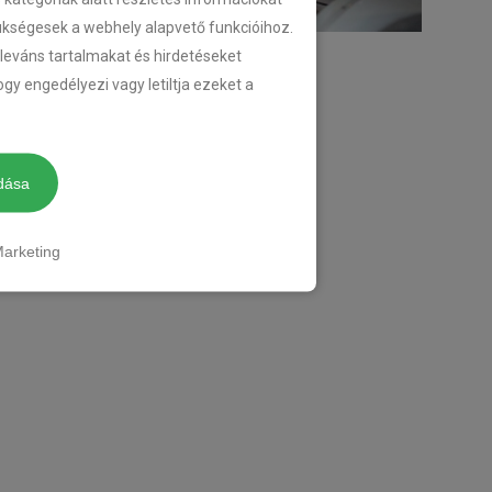
zükségesek a webhely alapvető funkcióihoz.
eleváns tartalmakat és hirdetéseket
gy engedélyezi vagy letiltja ezeket a
dása
arketing