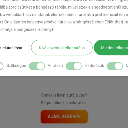
riába sorolt sütiket a böngésző tárolja, mivel ezek elengedhetetlenül s
k a weboldal használatának elemzésében, tárolják a preferenciáit és r
az Ön előzetes beleegyezésével tároljuk a böngészőjében.Eldöntheti, ho
ásolhatja a böngészési élményt.
 elutasítása
Kiválasztottak elfogadása
Minden elfoga
[DIAVETÍTÉS INDÍTÁSA]
Szükséges
Analitika
Hirdetések
M
Önnek is ilyen autója van?
Kérjen tőlünk ajánlatot itt:
AJÁNLATKÉRÉS