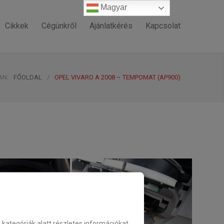
Magyar
Magyar
Cikkek
Cégünkről
Ajánlatkérés
Kapcsolat
AN:
FŐOLDAL
/
OPEL VIVARO A 2008 – TEMPOMAT (AP900)
ategóriák alatt részletes információkat