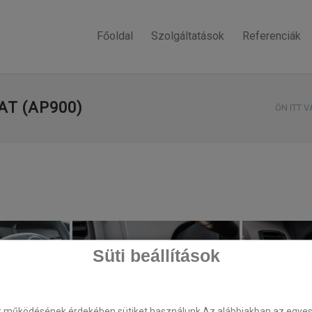
Főoldal
Szolgáltatások
Referenciák
AT (AP900)
ÖN ITT V
Süti beállítások
k működésének érdekében sütiket használunk.Az alábbiakban az egyes k