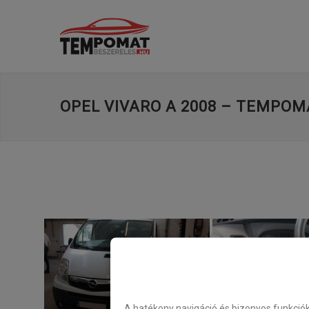
OPEL VIVARO A 2008 – TEMPOM
A hatékony navigáció és bizonyos funkció